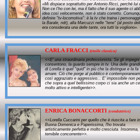
«Mi dispiace soprattutto per Antonio Ricci, perché lui 
Non ce l’ho con lei, ma il fatto che il suo agente ci a
idea così velocemente, non è stato corretto. Comunque,
definire "tv-locomotiva": è la tv che traina i personag
la Barale, ndr), alla Marcuzzi nelle "Iene" (al posto de
era considerata una delle tante, ora tutti la vogliono».
CARLA FRACCI
(
etoile classica)
<<E' una straordinaria professionista. Se gli impegni
consentono, la guardo sempre in tv. Una delle grandi
di Lorella è quel "quid" in più che la distingue e la fa
amare. Ciò che porge al pubblico è contemporanea
così aggraziato e aggressivo... E' impossibile non p
che sopra a quel bellissimo corpo ci sia anche un ce
molto attivo e intelligente>>.
ENRICA BONACCORTI
(
conduttrice)
<<Lorella Cuccarini per quello che è riuscita a fare i
Buona Domenica e Paperissima, l'ho trovata
artisticamente perfetta e molto cresciuta. Insomma,
temibile concorrente>>.