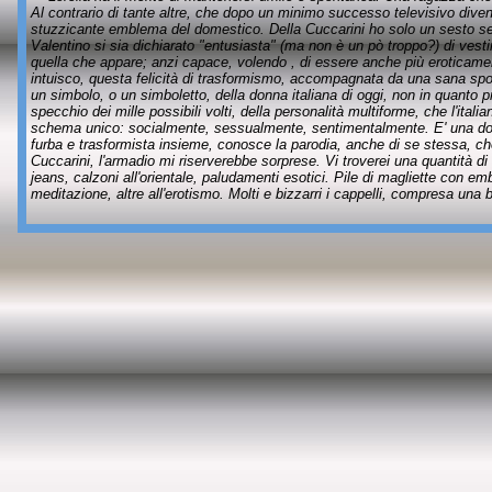
Al contrario di tante altre, che dopo un minimo successo televisivo dive
stuzzicante emblema del domestico. Della Cuccarini ho solo un sesto sen
Valentino si sia dichiarato "entusiasta" (ma non è un pò troppo?) di vest
quella che appare; anzi capace, volendo , di essere anche più eroticament
intuisco, questa felicità di trasformismo, accompagnata da una sana spon
un simbolo, o un simboletto, della donna italiana di oggi, non in quanto pr
specchio dei mille possibili volti, della personalità multiforme, che l'ital
schema unico: socialmente, sessualmente, sentimentalmente. E' una donn
furba e trasformista insieme, conosce la parodia, anche di se stessa, che
Cuccarini, l'armadio mi riserverebbe sorprese. Vi troverei una quantità di 
jeans, calzoni all'orientale, paludamenti esotici. Pile di magliette con embl
meditazione, altre all'erotismo. Molti e bizzarri i cappelli, compresa un