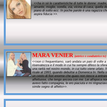
<<ha in sè le caratteristiche di tutte le donne: madre
amante, moglie, sorella, zia, vicina di casa, quella de
piano di sotto ecc. In poche parole è una ragazza ch
aspira fiducia >>.
MARA VENIER
(attrice e conduttrice tv)
<<non ci frequentiamo, sarò andata un paio di volte a
riservatezza e il modo in cui ha sempre difeso la sfera 
una rarità nel nostro mondo, in cui tutto viene urlato.
risale al 1993, quando debuttai a Domenica In. Nella 
un cesto di fiori enorme che quasi non riesce a entrar
affettuose, che tengo ancora con me. Lei all'epoca non
avevo fatto compagnia, le ero piaciuta e mi ringraziav
simile segno di affetto>>.