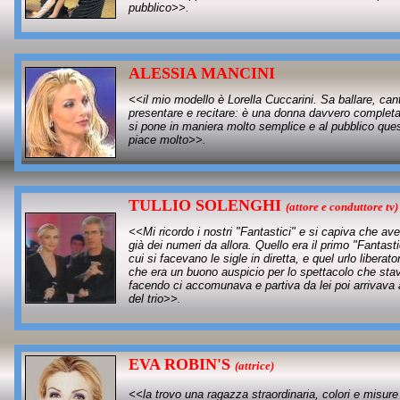
pubblico>>.
ALESSIA MANCINI
<<il mio modello è Lorella Cuccarini. Sa ballare, can
presentare e recitare: è una donna davvero completa
si pone in maniera molto semplice e al pubblico que
piace molto>>.
TULLIO SOLENGHI
(
attore e conduttore tv)
<<Mi ricordo i nostri "Fantastici" e si capiva che av
già dei numeri da allora. Quello era il primo "Fantasti
cui si facevano le sigle in diretta, e quel urlo liberato
che era un buono auspicio per lo spettacolo che st
facendo ci accomunava e partiva da lei poi arrivava 
del trio>>.
EVA ROBIN'S
(
attrice)
<<la trovo una ragazza straordinaria, colori e misure