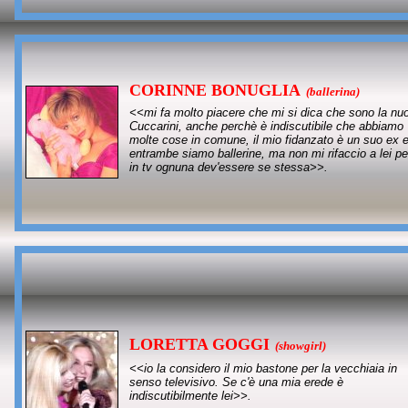
CORINNE BONUGLIA
(ballerina)
<<mi fa molto piacere che mi si dica che sono la nu
Cuccarini, anche perchè è indiscutibile che abbiamo
molte cose in comune, il mio fidanzato è un suo ex 
entrambe siamo ballerine, ma non mi rifaccio a lei p
in tv ognuna dev'essere se stessa>>.
LORETTA GOGGI
(showgirl)
<<io la considero il mio bastone per la vecchiaia in
senso televisivo. Se c'è una mia erede è
indiscutibilmente lei>>.