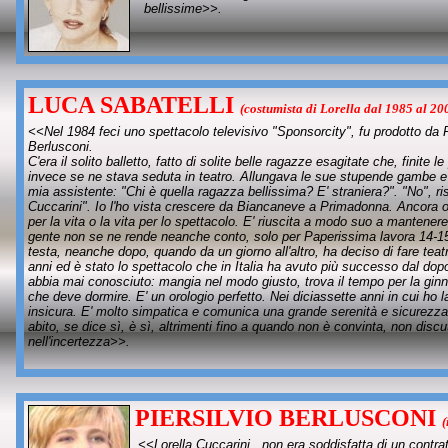
bellissime>>.
LUCA SABATELLI
(costumista di Lorella dal 1985 al 20
<<Nel 1984 feci uno spettacolo televisivo "Sponsorcity", fu prodotto da
Berlusconi.
C'era il solito balletto, fatto di solite belle ragazze esagitate che, finite
invece se ne stava seduta in teatro. Allungava le sue stupende gambe e s
mia assistente: "Chi è quella ragazza bellissima? E' straniera?". "No", ri
Cuccarini". Io l'ho vista crescere da Biancaneve a Primadonna. Ancora og
per la vita o la vita per lo spettacolo. E' riuscita a modo suo a mantener
gente non se ne rende neanche conto, solo per Paperissima lavora 14-15 
testa, neanche
dopo, quando da un giorno all'altro, ha deciso di fare tea
anni ed è stato lo spettacolo che in Italia ha avuto più successo dal dopo
abbia mai conosciuto: mangia nel modo giusto, trova il tempo per la ginna
che deve dormire. E' un orologio perfetto. Nei diciassette anni in cui ho l
insicura. E' molto simpatica e comunica una grande serenità e sicurezza. 
abito, se dice sì, è sì, altrimenti fino a quando non è convinta, non discu
nell'incertezza>>.
PIERSILVIO BERLUSCONI
(
<<Lorella Cuccarini, non era soddisfatta di un contra