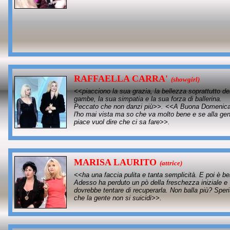
RAFFAELLA CARRA'
(showgirl)
<<piacciono la sua grazia, la bellezza soprattutto de
gambe, la sua simpatia e la sua forza di ballerina.
Peccato che non danzi più>>. <<A Buona Domenic
l'ho mai vista ma so che va molto bene e se alla ge
piace vuol dire che ci sa fare>>.
MARISA LAURITO
(attrice)
<<ha una faccia pulita e tanta semplicità. E poi è bel
Adesso ha perduto un pò della freschezza iniziale e
dovrebbe tentare di recuperarla. Non balla più? Spe
che la gente non si suicidi>>.