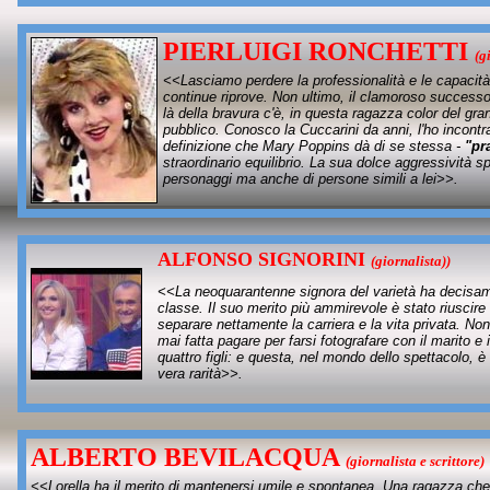
PIERLUIGI RONCHETTI
(g
<<Lasciamo perdere la professionalità e le capacità a
continue riprove. Non ultimo, il clamoroso successo 
là della bravura c'è, in questa ragazza color del gra
pubblico. Conosco la Cuccarini da anni, l'ho incontra
definizione che Mary Poppins dà di se stessa -
"pr
straordinario equilibrio. La sua dolce aggressività
personaggi ma anche di persone simili a lei>>.
ALFONSO SIGNORINI
(giornalista))
<<La neoquarantenne signora del varietà ha decisa
classe. Il suo merito più ammirevole è stato riuscire
separare nettamente la carriera e la vita privata. Non
mai fatta pagare per farsi fotografare con il marito e i
quattro figli: e questa, nel mondo dello spettacolo, è
vera rarità>>.
ALBERTO BEVILACQUA
(giornalista e scrittore)
<<Lorella ha il merito di mantenersi umile e spontanea. Una ragazza che