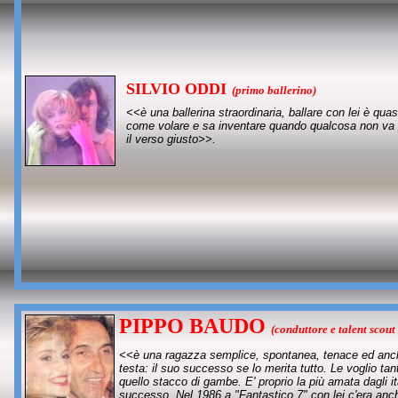
SILVIO ODDI
(primo ballerino)
<<è una ballerina straordinaria, ballare con lei è quas
come volare e sa inventare quando qualcosa non va 
il verso giusto>>.
PIPPO BAUDO
(conduttore e talent scout
<<è una ragazza semplice, spontanea, tenace ed anche 
testa: il suo successo se lo merita tutto. Le voglio tan
quello stacco di gambe. E' proprio la più amata dagli i
successo. Nel 1986 a "Fantastico 7" con lei c'era anch