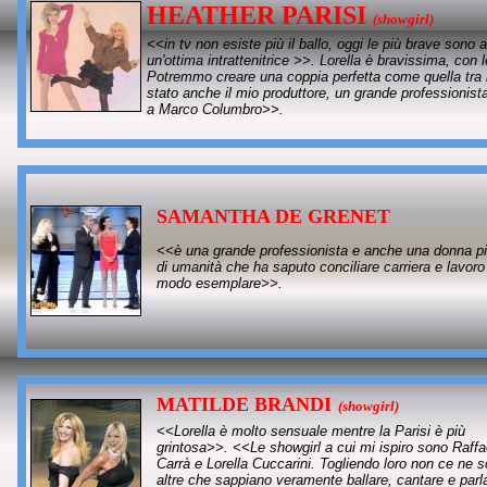
HEATHER PARISI
(showgirl)
<<in tv non esiste più il ballo, oggi le più brave sono
un'ottima intrattenitrice >>.
Lorella è bravissima, con l
Potremmo creare una coppia perfetta come quella tra la
stato anche il mio produttore, un grande professionist
a Marco Columbro
>>.
SAMANTHA DE GRENET
<<è una grande professionista e anche una donna p
di umanità che ha saputo conciliare carriera e lavoro
modo esemplare>>.
MATILDE BRANDI
(
showgirl)
<<Lorella è molto sensuale mentre la Parisi è più
grintosa>>. <<Le showgirl a cui mi ispiro sono Raffa
Carrà e Lorella Cuccarini. Togliendo loro non ce ne 
altre che sappiano veramente ballare, cantare e parla