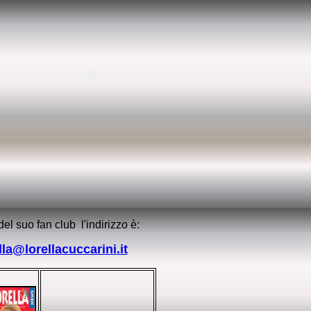
l suo fan club l'indirizzo è:
lla@lorellacuccarini.it