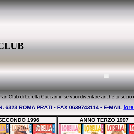
CLUB
n Club di Lorella Cuccarini, se vuoi diventare anche tu socio de
 6323 ROMA PRATI - FAX 0639743114 - E-MAIL
lore
SECONDO 1996
ANNO TERZO 1997