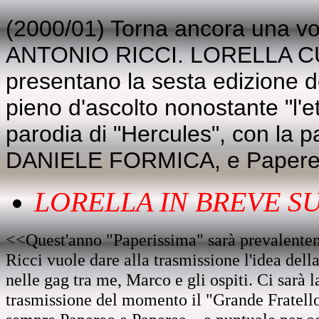
(2000/01) Torna ancora una vol
ANTONIO RICCI. LORELLA 
presentano la sesta edizione d
pieno d'ascolto nonostante "l'età
parodia di "Hercules", con la
DANIELE FORMICA, e Papere
LORELLA IN BREVE SU.
<<Quest'anno "Paperissima" sarà prevalentem
Ricci vuole dare alla trasmissione l'idea della
nelle gag tra me, Marco e gli ospiti. Ci sarà 
trasmissione del momento il "Grande Fratello