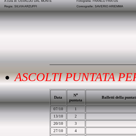
A cura di: OSVALDO DAL MONTE
Fotografia: FRANCO FRATUS
Regia: SILVIA ARZUFFI
Coreografie: SAVERIO ARIEMMA
ASCOLTI PUNTATA PER
o
N
Data
Balletti della punta
puntata
07/10
1
13/10
2
20/10
3
27/10
4