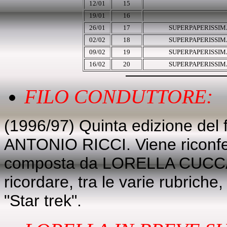
12/01
15
19/01
16
26/01
17
SUPERPAPERISSIM
02/02
18
SUPERPAPERISSIM
09/02
19
SUPERPAPERISSIM
16/02
20
SUPERPAPERISSIM
FILO CONDUTTORE:
(1996/97) Quinta edizione de
ANTONIO RICCI. Viene riconfe
composta da LORELLA CUC
ricordare, tra le varie rubriche
"Star trek".