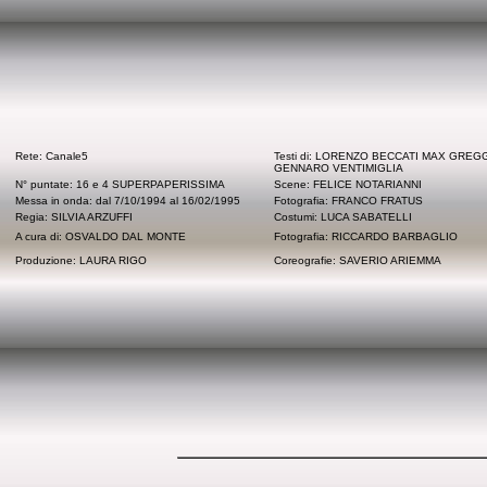
Rete: Canale5
Testi di: LORENZO BECCATI MAX GREG
GENNARO VENTIMIGLIA
N° puntate: 16 e 4 SUPERPAPERISSIMA
Scene: FELICE NOTARIANNI
Messa in onda: dal 7/10/1994 al 16/02/1995
Fotografia: FRANCO FRATUS
Regia: SILVIA ARZUFFI
Costumi: LUCA SABATELLI
A cura di: OSVALDO DAL MONTE
Fotografia: RICCARDO BARBAGLIO
Produzione: LAURA RIGO
Coreografie: SAVERIO ARIEMMA