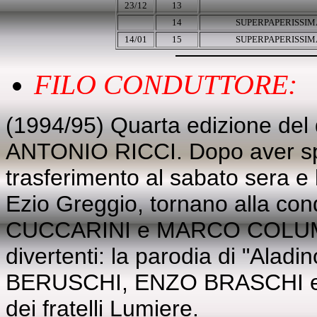
23/12
13
14
SUPERPAPERISSIM
14/01
15
SUPERPAPERISSIM
FILO CONDUTTORE:
(1994/95) Quarta edizione del
ANTONIO RICCI. Dopo aver sper
trasferimento al sabato sera e
Ezio Greggio, tornano alla c
CUCCARINI e MARCO COLUMBR
divertenti: la parodia di "Alad
BERUSCHI, ENZO BRASCHI e 
dei fratelli Lumiere.