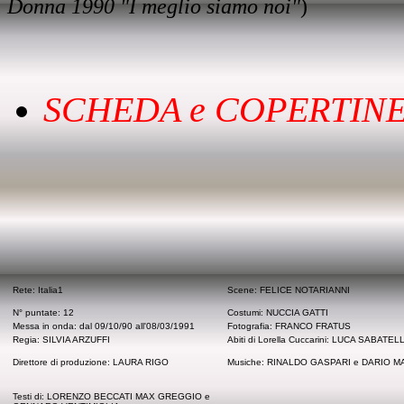
Donna 1990 "I meglio siamo noi"
)
SCHEDA e COPERTINE
Rete: Italia1
Scene: FELICE NOTARIANNI
N° puntate: 12
Costumi: NUCCIA GATTI
Messa in onda: dal 09/10/90 all'08/03/1991
Fotografia: FRANCO FRATUS
Regia: SILVIA ARZUFFI
Abiti di Lorella Cuccarini: LUCA SABATELL
Direttore di produzione: LAURA RIGO
Musiche: RINALDO GASPARI e DARIO M
Testi di: LORENZO BECCATI MAX GREGGIO e