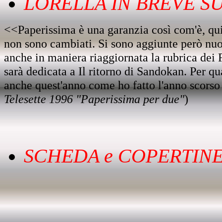
LORELLA IN BREVE SU.
<<Paperissima è una garanzia così com'è, qui
non sono cambiati. Si sono aggiunte però nuove
anche in maniera riaggiornata la rubrica dei 
sarà dedicata a Il ritorno di Sandokan. Per q
anche quest'anno come ho fatto l'anno scorso 
Telesette 1996 "Paperissima per due"
)
SCHEDA e COPERTINE