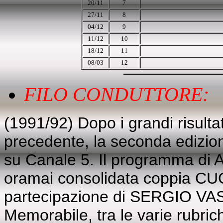
20/11
7
27/11
8
04/12
9
11/12
10
18/12
11
08/03
12
FILO CONDUTTORE:
(1991/92) Dopo i grandi risultat
precedente, la seconda edizio
su Canale 5. Il programma di
oramai consolidata coppia C
partecipazione di SERGIO 
Memorabile, tra le varie rubric