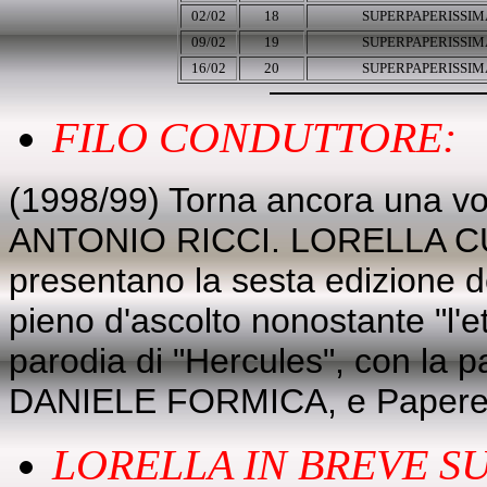
02/02
18
SUPERPAPERISSIM
09/02
19
SUPERPAPERISSIM
16/02
20
SUPERPAPERISSIM
FILO CONDUTTORE:
(1998/99) Torna ancora una vol
ANTONIO RICCI. LORELLA 
presentano la sesta edizione d
pieno d'ascolto nonostante "l'età
parodia di "Hercules", con la
DANIELE FORMICA, e Papere
LORELLA IN BREVE SU.