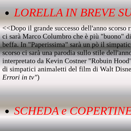
LORELLA IN BREVE SU.
<<Dopo il grande successo dell'anno scorso 
ci sarà Marco Columbro che è più "buono" di Ez
beffa. In "Paperissima" sarà un pò il simpati
scorso ci sarà una parodia sullo stile dell'ann
interpretato da Kevin Costner "Robuin Hood", 
di simpatici animaletti del film di Walt Disn
Errori in tv"
)
SCHEDA e COPERTINE