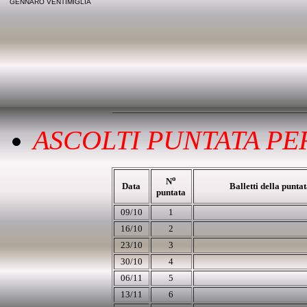
GENNARO VENTIMIGLIA
ASCOLTI PUNTATA PER
o
N
Data
Balletti della punta
puntata
09/10
1
16/10
2
23/10
3
30/10
4
06/11
5
13/11
6