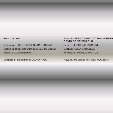
Rete: Canale5
Testi di:LORENZO BECCATI MAX GREGG
GENNARO VENTIMIGLIA
N° puntate: 13 + 2 SUPERPAPERISSIMA
Scene: FELICE NOTARIANNI
Messa in onda: dal 1/10/1991 al 14/01/1992
Costumi: LUCA SABATELLI
Regia: SILVIA ARZUFFI
Fotografia: FRANCO FRATUS
Direttore di produzione: LAURA RIGO
Ravanatore video: MATTEO MOLINARI