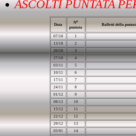
ASCOLTI PUNTATA PER
o
N
Data
Balletti della punta
puntata
07/10
1
13/10
2
20/10
3
27/10
4
03/11
5
10/11
6
17/11
7
24/11
8
01
/12
9
08/12
10
15/12
11
22
/12
12
29/12
13
05/01
14