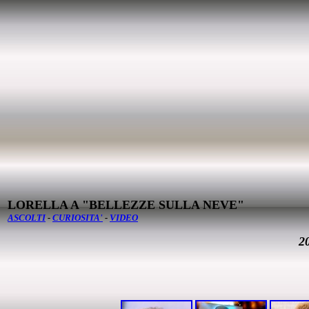
LORELLA A "BELLEZZE SULLA NEVE"
ASCOLTI
-
CURIOSITA'
-
VIDEO
2