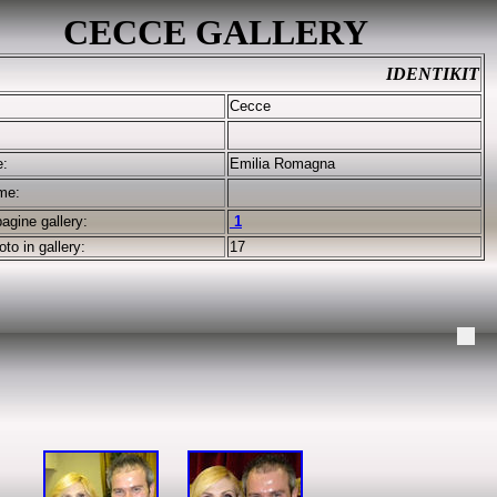
CECCE GALLERY
IDENTIKIT
Cecce
e:
Emilia Romagna
me:
pagine gallery:
1
oto in gallery:
17