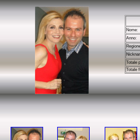
Nome:
Anno:
Region
Nickna
Totale 
Totale f