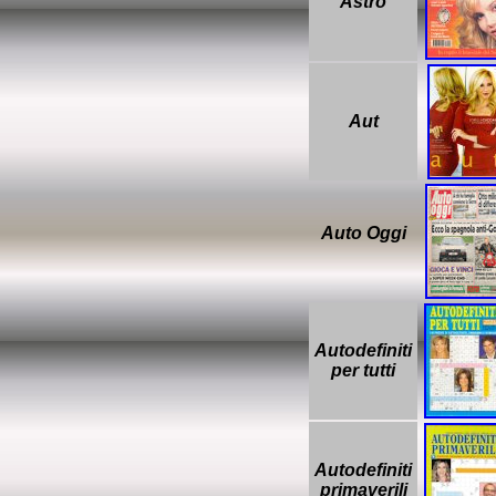
Astro
Aut
Auto Oggi
Autodefiniti
per tutti
Autodefiniti
primaverili