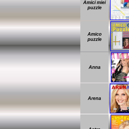
Amici miei
puzzle
Amico
puzzle
Anna
Arena