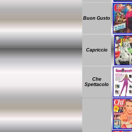
Buon Gusto
Capriccio
Che
Spettacolo