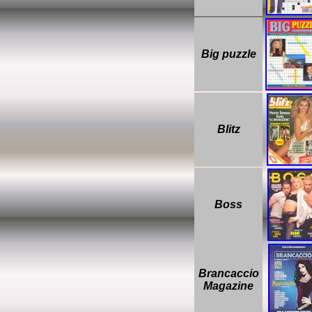
Big puzzle
Blitz
Boss
Brancaccio
Magazine