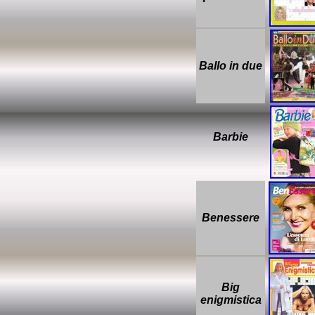
Ballo in due
Barbie
Benessere
Big
enigmistica