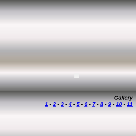
Gallery
1
-
2
-
3
-
4
-
5
-
6
-
7
-
8
-
9
-
10
-
11