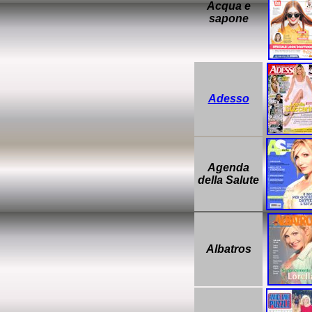
Acqua e
sapone
Adesso
Agenda
della Salute
Albatros