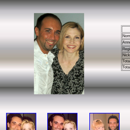
Nom
Ann
Regi
Nic
Tota
Tota