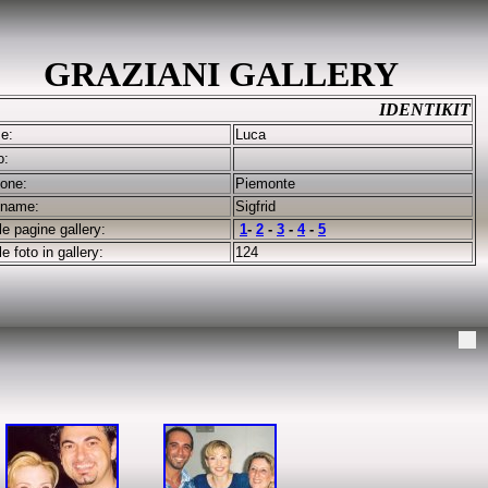
GRAZIANI GALLERY
IDENTIKIT
e:
Luca
o:
one:
Piemonte
kname:
Sigfrid
le pagine gallery:
1
-
2
-
3
-
4
-
5
le foto in gallery:
124